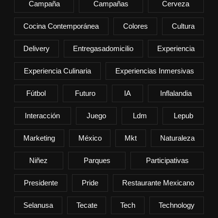
Campaña
Campañas
Cerveza
Cocina Contemporánea
Colores
Cultura
Delivery
Entregasadomicilio
Experiencia
Experiencia Culinaria
Experiencias Inmersivas
Fútbol
Futuro
IA
Inflalandia
Interacción
Juego
Ldm
Lepub
Marketing
México
Mkt
Naturaleza
Niñez
Parques
Participativas
Presidente
Pride
Restaurante Mexicano
Selanusa
Tecate
Tech
Technology