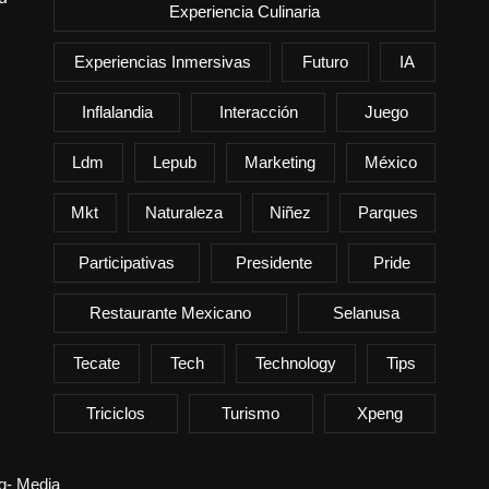
Experiencia Culinaria
Experiencias Inmersivas
Futuro
IA
Inflalandia
Interacción
Juego
Ldm
Lepub
Marketing
México
Mkt
Naturaleza
Niñez
Parques
Participativas
Presidente
Pride
Restaurante Mexicano
Selanusa
Tecate
Tech
Technology
Tips
Triciclos
Turismo
Xpeng
ng- Media