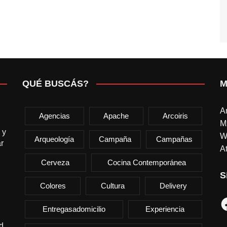
QUÉ BUSCÁS?
M
A
Agencias
Apache
Arcoiris
M
 y
W
Arqueología
Campaña
Campañas
r
At
Cerveza
Cocina Contemporánea
S
Colores
Cultura
Delivery
F
Entregasadomicilio
Experiencia
d