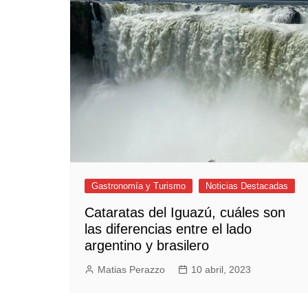
Empresas y Negocios
Automotos
Espectáculos
Trendy News
LifeStyle
Negocios
Gastronomía y Turismo
Noticias Destacadas
Cataratas del Iguazú, cuáles son
las diferencias entre el lado
argentino y brasilero
Matias Perazzo
10 abril, 2023