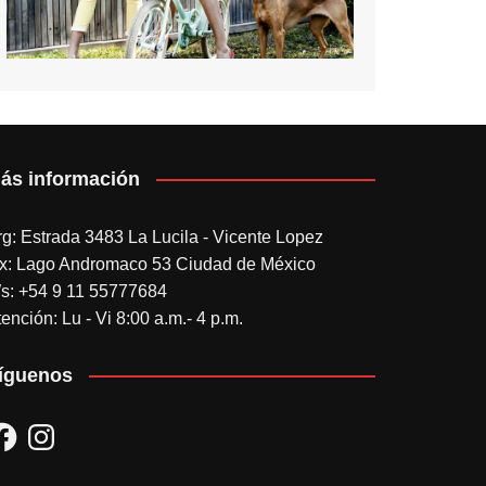
ás información
rg: Estrada 3483 La Lucila - Vicente Lopez
x: Lago Andromaco 53 Ciudad de México
s: +54 9 11 55777684
ención: Lu - Vi 8:00 a.m.- 4 p.m.
íguenos
acebook
Instagram