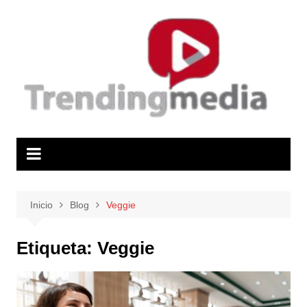
Saltar
al
contenido
Inicio
Blog
Veggie
Etiqueta:
Veggie