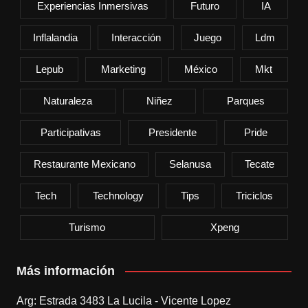
Experiencias Inmersivas
Futuro
IA
Inflalandia
Interacción
Juego
Ldm
Lepub
Marketing
México
Mkt
Naturaleza
Niñez
Parques
Participativas
Presidente
Pride
Restaurante Mexicano
Selanusa
Tecate
Tech
Technology
Tips
Triciclos
Turismo
Xpeng
Más información
Arg: Estrada 3483 La Lucila - Vicente Lopez