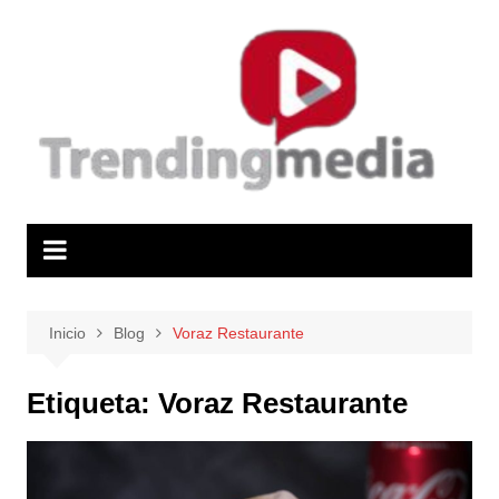
Saltar
al
contenido
Inicio
Blog
Voraz Restaurante
Etiqueta:
Voraz Restaurante