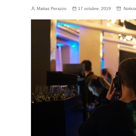
Matias Perazzo
Empresas y Negocios
17 octubre, 2019
Notici
Automotos
Espectáculos
Trendy News
LifeStyle
Negocios