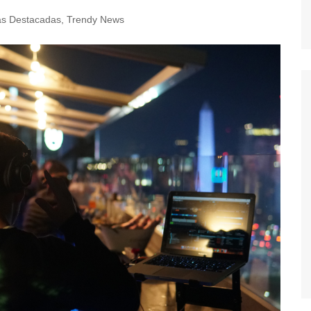
as Destacadas
,
Trendy News