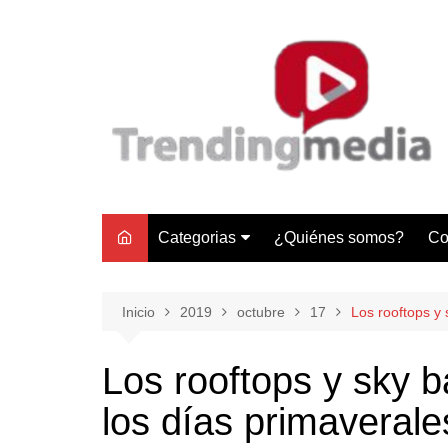
Saltar
al
contenido
Categorias
¿Quiénes somos?
Co
Tecnología
Negocios
Inicio
2019
octubre
17
Los rooftops y 
Gastronomía y Turismo
Los rooftops y sky b
Lifestyle
los días primaverale
Motores
Tecnología y Gadgets