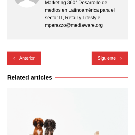
Marketing 360° Desarrollo de
medios en Latinoamérica para el
sector IT, Retail y Lifestyle.
mperazzo@mediaware.org
Navegación
Anterior
Siguiente
de
entradas
Related articles