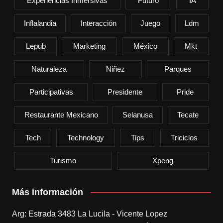
Experiencias Inmersivas
Futuro
IA
Inflalandia
Interacción
Juego
Ldm
Lepub
Marketing
México
Mkt
Naturaleza
Niñez
Parques
Participativas
Presidente
Pride
Restaurante Mexicano
Selanusa
Tecate
Tech
Technology
Tips
Triciclos
Turismo
Xpeng
Más información
Arg: Estrada 3483 La Lucila - Vicente Lopez