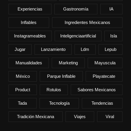
Experiencias
Gastronomía
IA
Inflables
Ingredientes Mexicanos
Instagrameables
Inteligenciaartificial
Isla
Jugar
Lanzamiento
Ldm
Lepub
Manualidades
Marketing
Mayuscula
México
Parque Inflable
Playatecate
Product
Rotulos
Sabores Mexicanos
Tada
Tecnología
Tendencias
Tradición Mexicana
Viajes
Viral