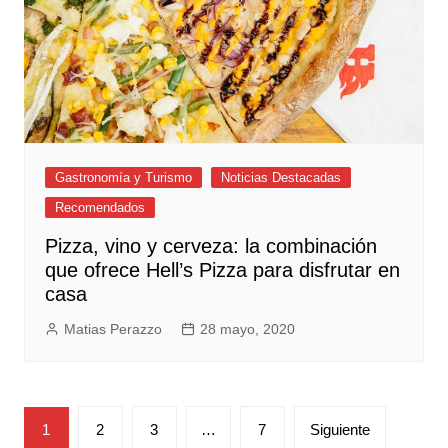
Gastronomía y Turismo
Noticias Destacadas
Recomendados
Pizza, vino y cerveza: la combinación
que ofrece Hell’s Pizza para disfrutar en
casa
Matias Perazzo
28 mayo, 2020
Paginación
1
2
3
…
7
Siguiente