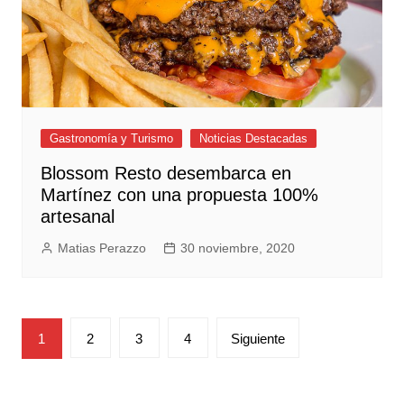
Gastronomía y Turismo
Noticias Destacadas
Blossom Resto desembarca en
Martínez con una propuesta 100%
artesanal
Matias Perazzo
30 noviembre, 2020
Paginación
1
2
3
4
Siguiente
de
entradas