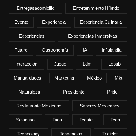
Entregasadomicilio
Entretenimiento Híbrido
Evento
Experiencia
Experiencia Culinaria
Experiencias
Experiencias Inmersivas
Futuro
Gastronomía
IA
Inflalandia
Interacción
Juego
Ldm
Lepub
Manualidades
Marketing
México
Mkt
Naturaleza
Presidente
Pride
Restaurante Mexicano
Sabores Mexicanos
Selanusa
Tada
Tecate
Tech
Technology
Tendencias
Triciclos