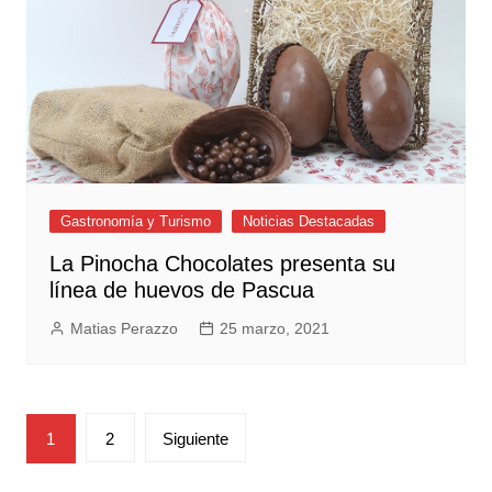
Gastronomía y Turismo
Noticias Destacadas
La Pinocha Chocolates presenta su
línea de huevos de Pascua
Matias Perazzo
25 marzo, 2021
Paginación
1
2
Siguiente
de