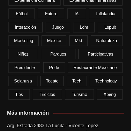
Experiencia Culinaria
Experiencias Inmersivas
Fútbol
Futuro
IA
Inflalandia
Interacción
Juego
Ldm
Lepub
Marketing
México
Mkt
Naturaleza
Niñez
Parques
Participativas
Presidente
Pride
Restaurante Mexicano
Selanusa
Tecate
Tech
Technology
Tips
Triciclos
Turismo
Xpeng
Más información
Arg: Estrada 3483 La Lucila - Vicente Lopez