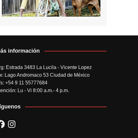
ás información
rg: Estrada 3483 La Lucila - Vicente Lopez
x: Lago Andromaco 53 Ciudad de México
s: +54 9 11 55777684
ención: Lu - Vi 8:00 a.m.- 4 p.m.
íguenos
acebook
Instagram