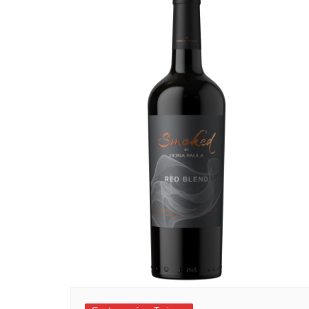
Empresas y Negocios
Automotos
Espectáculos
Trendy News
LifeStyle
Negocios