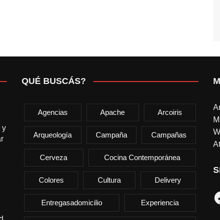
QUÉ BUSCÁS?
M
A
Agencias
Apache
Arcoiris
M
 y
W
Arqueología
Campaña
Campañas
r
At
Cerveza
Cocina Contemporánea
S
Colores
Cultura
Delivery
F
Entregasadomicilio
Experiencia
d