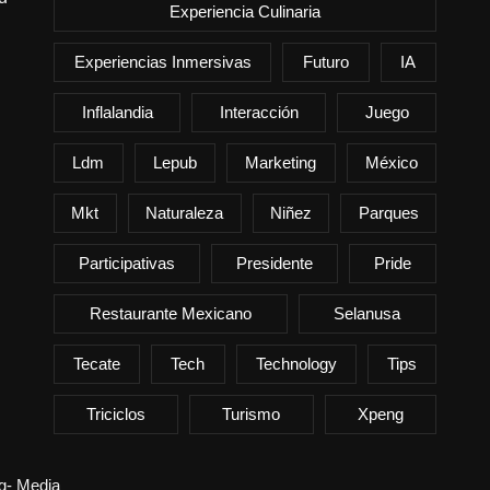
Experiencia Culinaria
Experiencias Inmersivas
Futuro
IA
Inflalandia
Interacción
Juego
Ldm
Lepub
Marketing
México
Mkt
Naturaleza
Niñez
Parques
Participativas
Presidente
Pride
Restaurante Mexicano
Selanusa
Tecate
Tech
Technology
Tips
Triciclos
Turismo
Xpeng
ng- Media