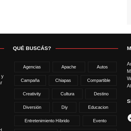
QUÉ BUSCÁS?
M
A
Agencias
Apache
Autos
M
 y
W
Campaña
Chiapas
Compartible
r
At
Creativity
Cultura
Destino
S
Diversión
Diy
Educacion
F
Entretenimiento Híbrido
Evento
d