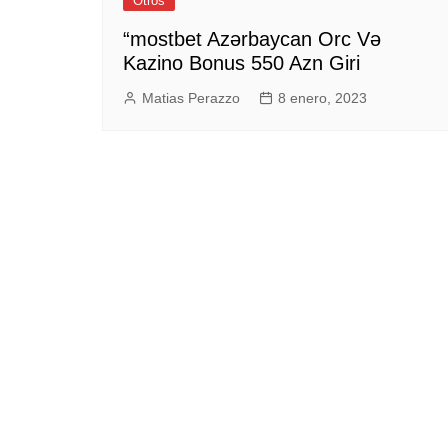
Otros
Empresas y Negocios
“mostbet Azərbaycan Orc Və
Kazino Bonus 550 Azn Giri
Automotos
Espectáculos
Matias Perazzo
8 enero, 2023
Trendy News
LifeStyle
Negocios