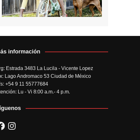
ás información
rg: Estrada 3483 La Lucila - Vicente Lopez
x: Lago Andromaco 53 Ciudad de México
s: +54 9 11 55777684
ención: Lu - Vi 8:00 a.m.- 4 p.m.
íguenos
acebook
Instagram