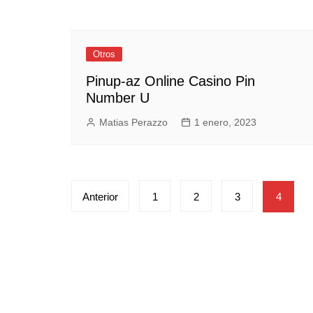
Otros
Pinup-az Online Casino Pin
Number U
Matias Perazzo
1 enero, 2023
Paginación
Anterior
1
2
3
4
de
entradas