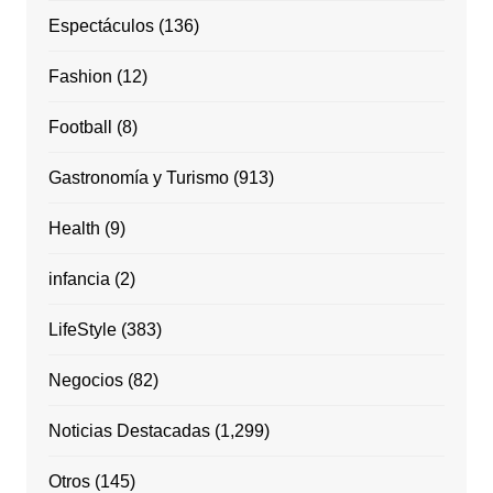
Espectáculos
(136)
Fashion
(12)
Football
(8)
Gastronomía y Turismo
(913)
Health
(9)
infancia
(2)
LifeStyle
(383)
Negocios
(82)
Noticias Destacadas
(1,299)
Otros
(145)