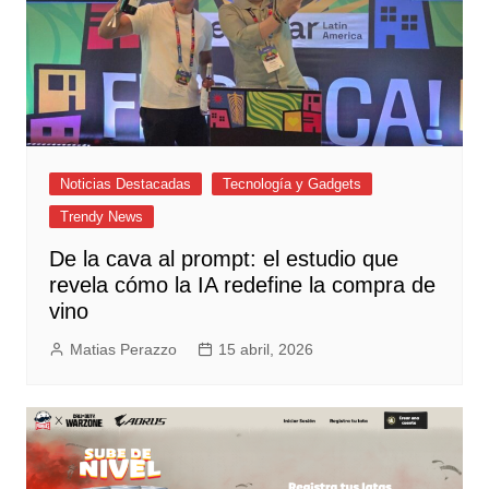
Noticias Destacadas
Tecnología y Gadgets
Trendy News
De la cava al prompt: el estudio que
revela cómo la IA redefine la compra de
vino
Matias Perazzo
15 abril, 2026