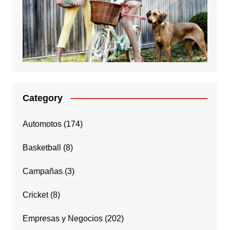
Category
Automotos
(174)
Basketball
(8)
Campañas
(3)
Cricket
(8)
Empresas y Negocios
(202)