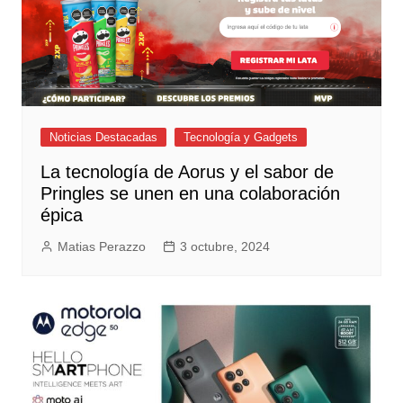
Noticias Destacadas
Tecnología y Gadgets
La tecnología de Aorus y el sabor de
Pringles se unen en una colaboración
épica
Matias Perazzo
3 octubre, 2024