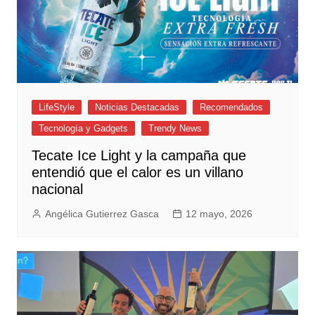
LifeStyle
Noticias Destacadas
Recomendados
Tecnología y Gadgets
Trendy News
Tecate Ice Light y la campaña que
entendió que el calor es un villano
nacional
Angélica Gutierrez Gasca
12 mayo, 2026