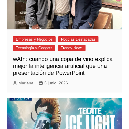
Empresas y Negocios
Noticias Destacadas
Tecnología y Gadgets
Trendy News
wAIn: cuando una copa de vino explica
mejor la inteligencia artificial que una
presentación de PowerPoint
Mariana
5 junio, 2026