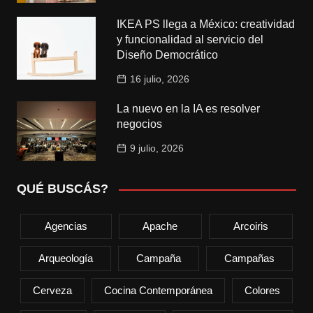
IKEA PS llega a México: creatividad
y funcionalidad al servicio del
Diseño Democrático
16 julio, 2026
La nuevo en la IA es resolver
negocios
9 julio, 2026
QUÉ BUSCÁS?
Agencias
Apache
Arcoiris
Arqueología
Campaña
Campañas
Cerveza
Cocina Contemporánea
Colores