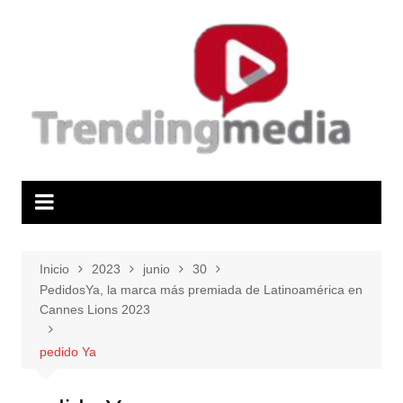
Saltar
al
contenido
Inicio
2023
junio
30
PedidosYa, la marca más premiada de Latinoamérica en
Cannes Lions 2023
pedido Ya