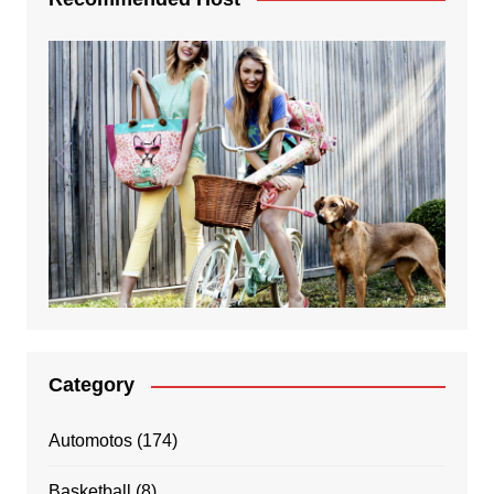
Category
Automotos
(174)
Basketball
(8)