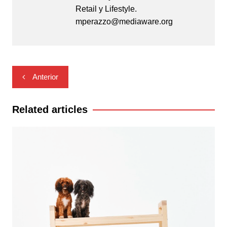
Retail y Lifestyle.
mperazzo@mediaware.org
Navegación
Anterior
de
entradas
Related articles