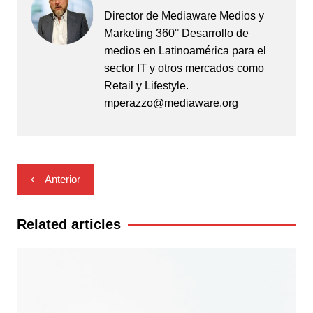
Director de Mediaware Medios y
Marketing 360° Desarrollo de
medios en Latinoamérica para el
sector IT y otros mercados como
Retail y Lifestyle.
mperazzo@mediaware.org
Navegación
Anterior
de
entradas
Related articles