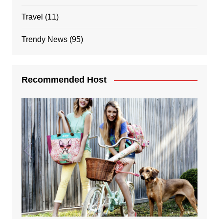
Travel
(11)
Trendy News
(95)
Recommended Host