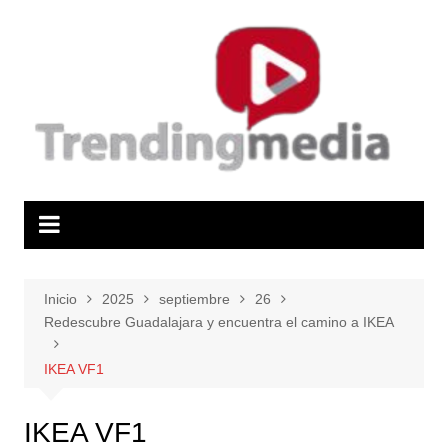
Saltar
al
contenido
Inicio
2025
septiembre
26
Redescubre Guadalajara y encuentra el camino a IKEA
IKEA VF1
IKEA VF1