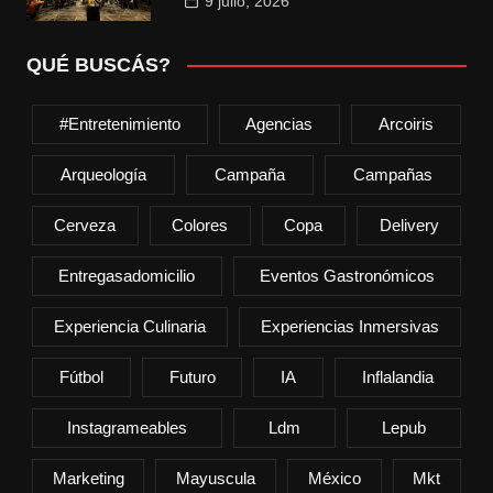
9 julio, 2026
QUÉ BUSCÁS?
#entretenimiento
Agencias
Arcoiris
Arqueología
Campaña
Campañas
Cerveza
Colores
Copa
Delivery
Entregasadomicilio
Eventos Gastronómicos
Experiencia Culinaria
Experiencias Inmersivas
Fútbol
Futuro
IA
Inflalandia
Instagrameables
Ldm
Lepub
Marketing
Mayuscula
México
Mkt