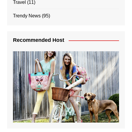
Travel
(11)
Trendy News
(95)
Recommended Host