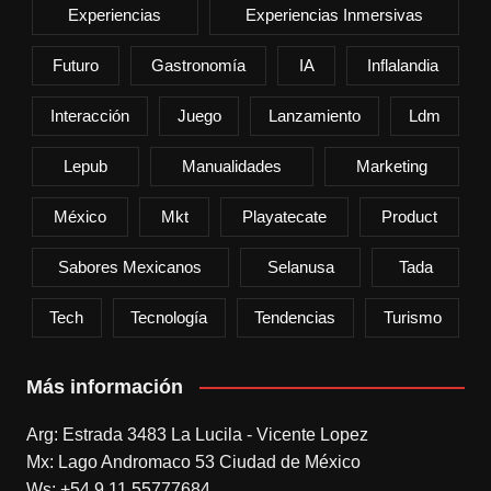
Experiencias
Experiencias Inmersivas
Futuro
Gastronomía
IA
Inflalandia
Interacción
Juego
Lanzamiento
Ldm
Lepub
Manualidades
Marketing
México
Mkt
Playatecate
Product
Sabores Mexicanos
Selanusa
Tada
Tech
Tecnología
Tendencias
Turismo
Más información
Arg: Estrada 3483 La Lucila - Vicente Lopez
Mx: Lago Andromaco 53 Ciudad de México
Ws: +54 9 11 55777684