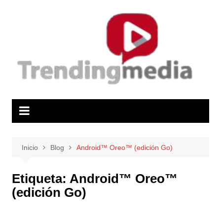
Saltar
al
contenido
Inicio
Blog
Android™ Oreo™ (edición Go)
Etiqueta:
Android™ Oreo™
(edición Go)