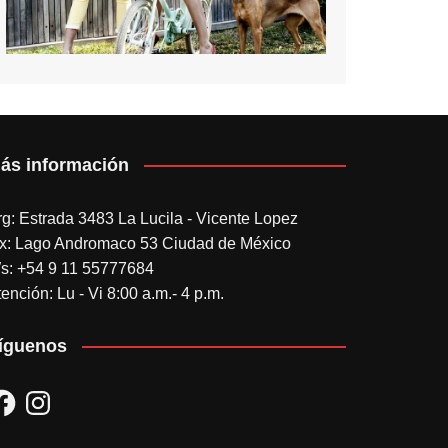
ás información
rg: Estrada 3483 La Lucila - Vicente Lopez
x: Lago Andromaco 53 Ciudad de México
s: +54 9 11 55777684
ención: Lu - Vi 8:00 a.m.- 4 p.m.
íguenos
acebook
Instagram