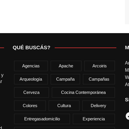
QUÉ BUSCÁS?
M
A
Agencias
Apache
Arcoiris
M
 y
W
Arqueología
Campaña
Campañas
r
At
Cerveza
Cocina Contemporánea
S
Colores
Cultura
Delivery
F
Entregasadomicilio
Experiencia
d