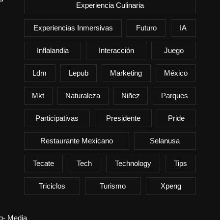
Experiencia Culinaria
Experiencias Inmersivas
Futuro
IA
Inflalandia
Interacción
Juego
Ldm
Lepub
Marketing
México
Mkt
Naturaleza
Niñez
Parques
Participativas
Presidente
Pride
Restaurante Mexicano
Selanusa
Tecate
Tech
Technology
Tips
Triciclos
Turismo
Xpeng
ng- Media