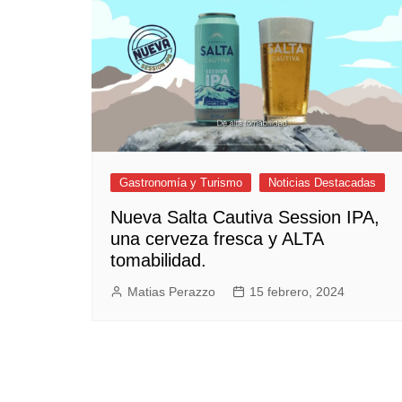
Empresas y Negocios
Automotos
Espectáculos
Trendy News
LifeStyle
Negocios
Gastronomía y Turismo
Noticias Destacadas
Nueva Salta Cautiva Session IPA,
una cerveza fresca y ALTA
tomabilidad.
Matias Perazzo
15 febrero, 2024