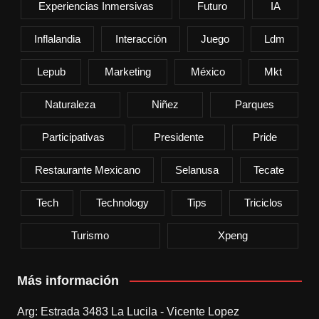
Experiencias Inmersivas
Futuro
IA
Inflalandia
Interacción
Juego
Ldm
Lepub
Marketing
México
Mkt
Naturaleza
Niñez
Parques
Participativas
Presidente
Pride
Restaurante Mexicano
Selanusa
Tecate
Tech
Technology
Tips
Triciclos
Turismo
Xpeng
Más información
Arg: Estrada 3483 La Lucila - Vicente Lopez