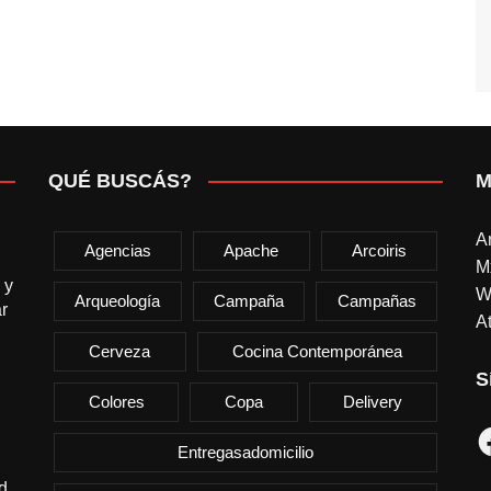
QUÉ BUSCÁS?
M
A
Agencias
Apache
Arcoiris
M
 y
W
Arqueología
Campaña
Campañas
r
At
Cerveza
Cocina Contemporánea
S
Colores
Copa
Delivery
F
Entregasadomicilio
d