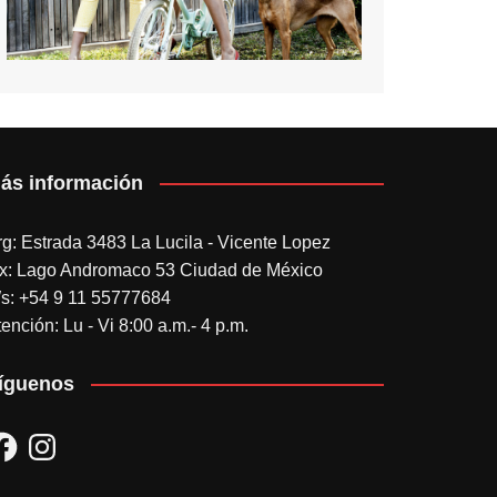
ás información
rg: Estrada 3483 La Lucila - Vicente Lopez
x: Lago Andromaco 53 Ciudad de México
s: +54 9 11 55777684
ención: Lu - Vi 8:00 a.m.- 4 p.m.
íguenos
acebook
Instagram