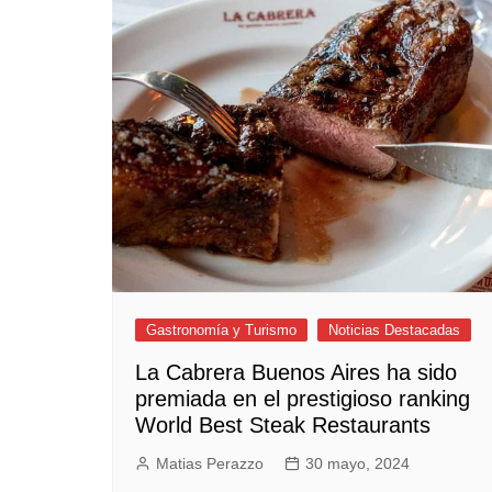
Empresas y Negocios
Automotos
Espectáculos
Trendy News
LifeStyle
Negocios
Gastronomía y Turismo
Noticias Destacadas
La Cabrera Buenos Aires ha sido
premiada en el prestigioso ranking
World Best Steak Restaurants
Matias Perazzo
30 mayo, 2024