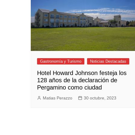
Empresas y Negocios
Automotos
Espectáculos
Trendy News
LifeStyle
Negocios
Gastronomía y Turismo
Noticias Destacadas
Hotel Howard Johnson festeja los
128 años de la declaración de
Pergamino como ciudad
Matias Perazzo
30 octubre, 2023