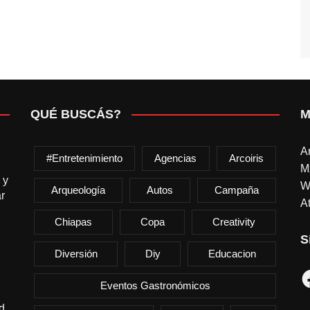
QUÉ BUSCÁS?
M
A
#entretenimiento
Agencias
Arcoiris
M
 y
W
Arqueología
Autos
Campaña
r
At
Chiapas
Copa
Creativity
S
Diversión
Diy
Educacion
F
Eventos Gastronómicos
d