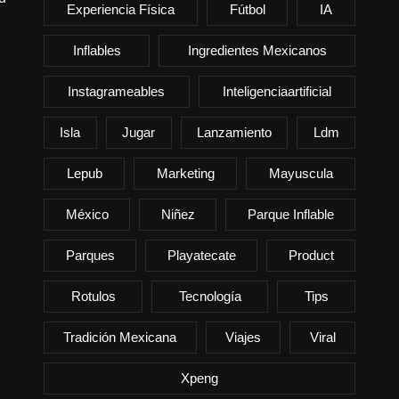
Experiencia Física
Fútbol
IA
Inflables
Ingredientes Mexicanos
Instagrameables
Inteligenciaartificial
Isla
Jugar
Lanzamiento
Ldm
Lepub
Marketing
Mayuscula
México
Niñez
Parque Inflable
Parques
Playatecate
Product
Rotulos
Tecnología
Tips
Tradición Mexicana
Viajes
Viral
Xpeng