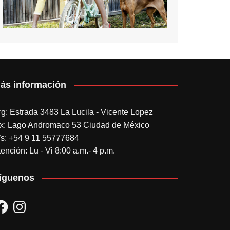
ás información
rg: Estrada 3483 La Lucila - Vicente Lopez
x: Lago Andromaco 53 Ciudad de México
s: +54 9 11 55777684
ención: Lu - Vi 8:00 a.m.- 4 p.m.
íguenos
acebook
Instagram