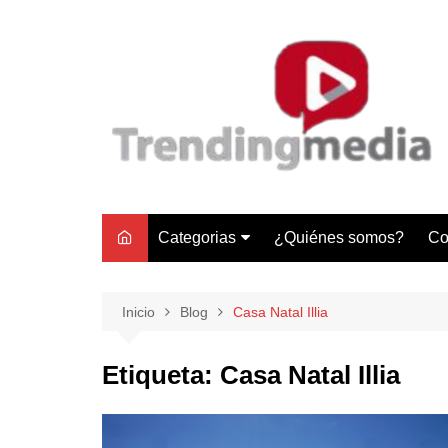
Saltar
al
contenido
Categorias
¿Quiénes somos?
Co
Tecnología
Negocios
Inicio
Blog
Casa Natal Illia
Gastronomía y Turismo
Etiqueta:
Casa Natal Illia
Lifestyle
Motores
Tecnología y Gadgets