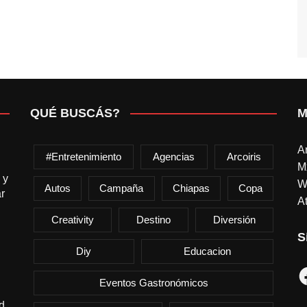
QUÉ BUSCÁS?
M
A
#entretenimiento
Agencias
Arcoiris
M
 y
W
Autos
Campaña
Chiapas
Copa
r
At
Creativity
Destino
Diversión
S
Diy
Educacion
F
Eventos Gastronómicos
d