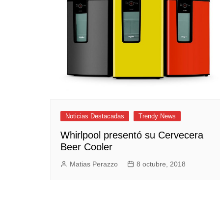
Empresas y Negocios
Automotos
Espectáculos
Trendy News
LifeStyle
Negocios
Noticias Destacadas
Trendy News
Whirlpool presentó su Cervecera
Beer Cooler
Matias Perazzo
8 octubre, 2018