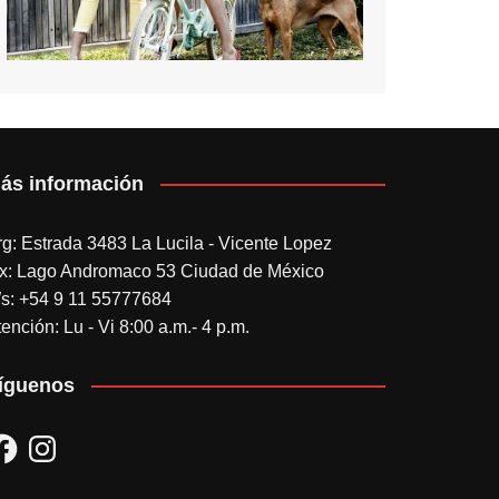
ás información
rg: Estrada 3483 La Lucila - Vicente Lopez
x: Lago Andromaco 53 Ciudad de México
s: +54 9 11 55777684
ención: Lu - Vi 8:00 a.m.- 4 p.m.
íguenos
acebook
Instagram