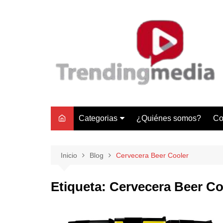
Saltar
al
contenido
Categorias
¿Quiénes somos?
Co
Tecnología
Negocios
Inicio
Blog
Cervecera Beer Cooler
Gastronomía y Turismo
Etiqueta:
Cervecera Beer Co
Lifestyle
Motores
Tecnología y Gadgets