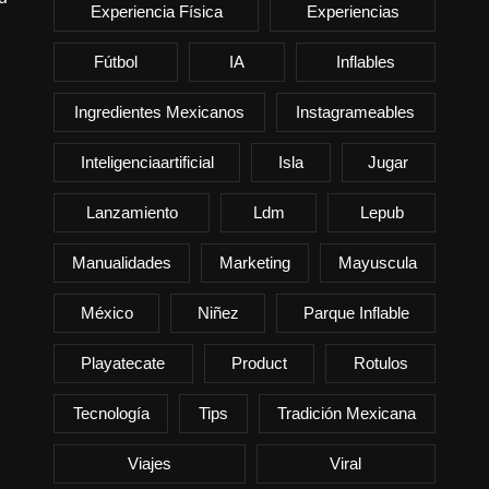
Experiencia Física
Experiencias
Fútbol
IA
Inflables
Ingredientes Mexicanos
Instagrameables
Inteligenciaartificial
Isla
Jugar
Lanzamiento
Ldm
Lepub
Manualidades
Marketing
Mayuscula
México
Niñez
Parque Inflable
Playatecate
Product
Rotulos
Tecnología
Tips
Tradición Mexicana
Viajes
Viral