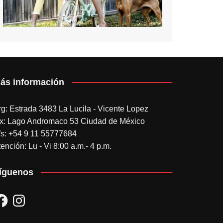
ás información
rg: Estrada 3483 La Lucila - Vicente Lopez
x: Lago Andromaco 53 Ciudad de México
s: +54 9 11 55777684
ención: Lu - Vi 8:00 a.m.- 4 p.m.
íguenos
acebook
Instagram