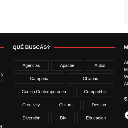
QUÉ BUSCÁS?
M
A
Agencias
Apache
Autos
M
 y
W
Campaña
Chiapas
r
At
Cocina Contemporánea
Compartible
S
Creativity
Cultura
Destino
F
Diversión
Diy
Educacion
d