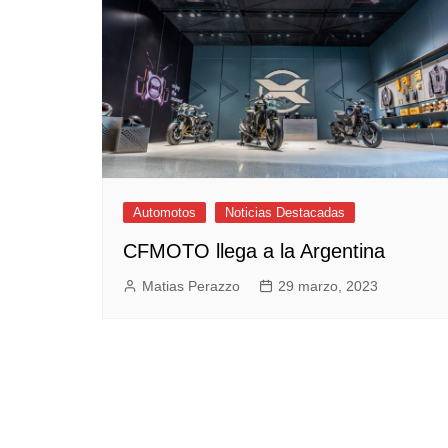
Empresas y Negocios
Automotos
Espectáculos
Trendy News
LifeStyle
Negocios
Automotos
Noticias Destacadas
CFMOTO llega a la Argentina
Matias Perazzo
29 marzo, 2023