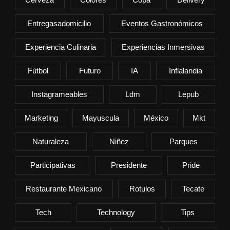
Entregasadomicilio
Eventos Gastronómicos
Experiencia Culinaria
Experiencias Inmersivas
Fútbol
Futuro
IA
Inflalandia
Instagrameables
Ldm
Lepub
Marketing
Mayuscula
México
Mkt
Naturaleza
Niñez
Parques
Participativas
Presidente
Pride
Restaurante Mexicano
Rotulos
Tecate
Tech
Technology
Tips