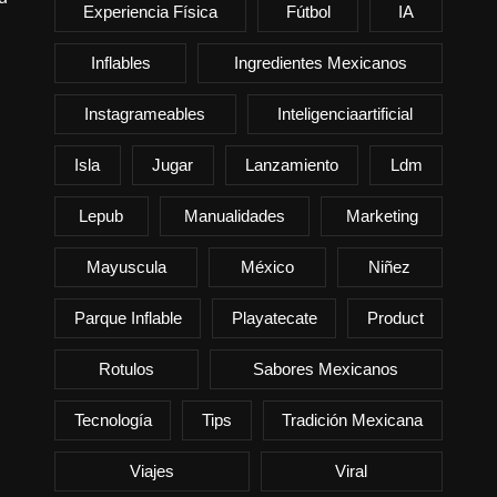
Experiencia Física
Fútbol
IA
Inflables
Ingredientes Mexicanos
Instagrameables
Inteligenciaartificial
Isla
Jugar
Lanzamiento
Ldm
Lepub
Manualidades
Marketing
Mayuscula
México
Niñez
Parque Inflable
Playatecate
Product
Rotulos
Sabores Mexicanos
Tecnología
Tips
Tradición Mexicana
Viajes
Viral