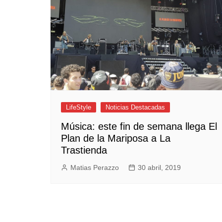
Empresas y Negocios
Automotos
Espectáculos
Trendy News
LifeStyle
Negocios
LifeStyle
Noticias Destacadas
Música: este fin de semana llega El
Plan de la Mariposa a La
Trastienda
Matias Perazzo
30 abril, 2019