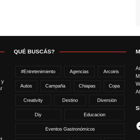
QUÉ BUSCÁS?
M
A
#entretenimiento
Agencias
Arcoiris
M
 y
W
Autos
Campaña
Chiapas
Copa
r
At
Creativity
Destino
Diversión
S
Diy
Educacion
F
Eventos Gastronómicos
d