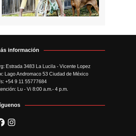
ás información
rg: Estrada 3483 La Lucila - Vicente Lopez
x: Lago Andromaco 53 Ciudad de México
s: +54 9 11 55777684
ención: Lu - Vi 8:00 a.m.- 4 p.m.
íguenos
acebook
Instagram