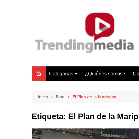
Saltar
al
contenido
Categorias
¿Quiénes somos?
Co
Tecnología
Negocios
Inicio
Blog
El Plan de la Mariposa
Gastronomía y Turismo
Etiqueta:
El Plan de la Mari
Lifestyle
Motores
Tecnología y Gadgets