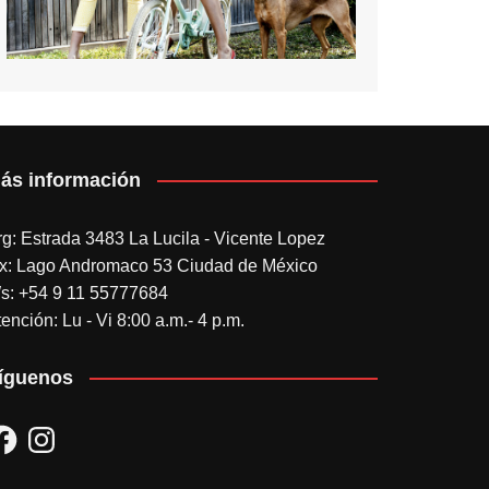
ás información
rg: Estrada 3483 La Lucila - Vicente Lopez
x: Lago Andromaco 53 Ciudad de México
s: +54 9 11 55777684
ención: Lu - Vi 8:00 a.m.- 4 p.m.
íguenos
acebook
Instagram