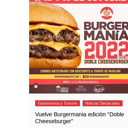
Empresas y Negocios
Automotos
Espectáculos
Trendy News
LifeStyle
Negocios
Gastronomía y Turismo
Noticias Destacadas
Vuelve Burgermania edición “Doble
Cheeseburger”