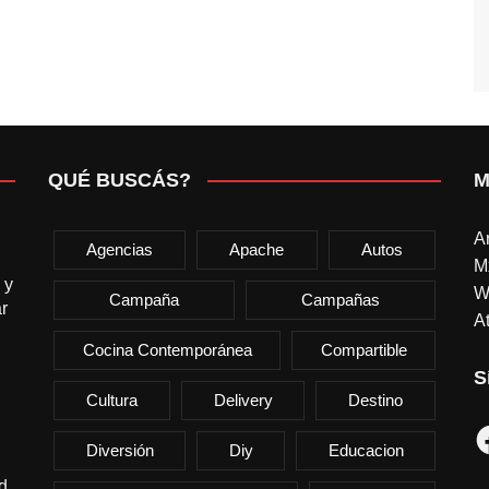
QUÉ BUSCÁS?
M
A
Agencias
Apache
Autos
M
 y
W
Campaña
Campañas
r
At
Cocina Contemporánea
Compartible
S
Cultura
Delivery
Destino
F
Diversión
Diy
Educacion
d