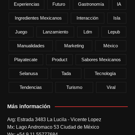
Experiencias
Futuro
Gastronomía
IA
Ingredientes Mexicanos
Interacción
Isla
Juego
Lanzamiento
Ldm
Lepub
Manualidades
Marketing
México
Playatecate
Product
Sabores Mexicanos
Selanusa
Tada
Tecnología
Tendencias
Turismo
Viral
Más información
Arg: Estrada 3483 La Lucila - Vicente Lopez
Mx: Lago Andromaco 53 Ciudad de México
Ws: +54 9 11 55777684