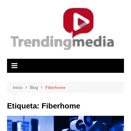
Saltar
al
contenido
Inicio
Blog
Fiberhome
Etiqueta:
Fiberhome