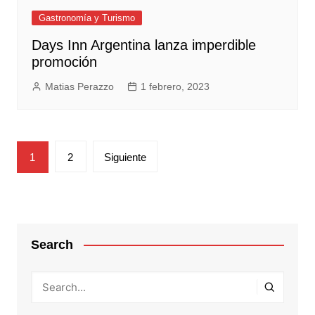
Gastronomía y Turismo
Days Inn Argentina lanza imperdible
promoción
Matias Perazzo
1 febrero, 2023
Paginación
1
2
Siguiente
de
entradas
Search