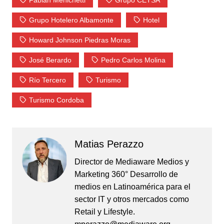
Fabián Menichetti
Grupo CETSA
Grupo Hotelero Albamonte
Hotel
Howard Johnson Piedras Moras
José Berardo
Pedro Carlos Molina
Río Tercero
Turismo
Turismo Cordoba
Matias Perazzo
Director de Mediaware Medios y
Marketing 360° Desarrollo de
medios en Latinoamérica para el
sector IT y otros mercados como
Retail y Lifestyle.