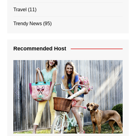
Travel
(11)
Trendy News
(95)
Recommended Host