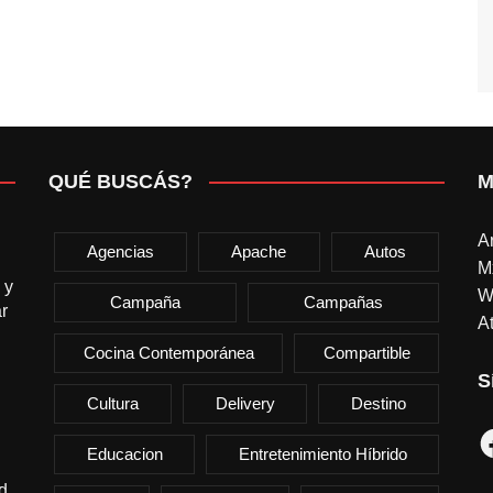
QUÉ BUSCÁS?
M
A
Agencias
Apache
Autos
M
 y
W
Campaña
Campañas
r
At
Cocina Contemporánea
Compartible
S
Cultura
Delivery
Destino
F
Educacion
Entretenimiento Híbrido
d