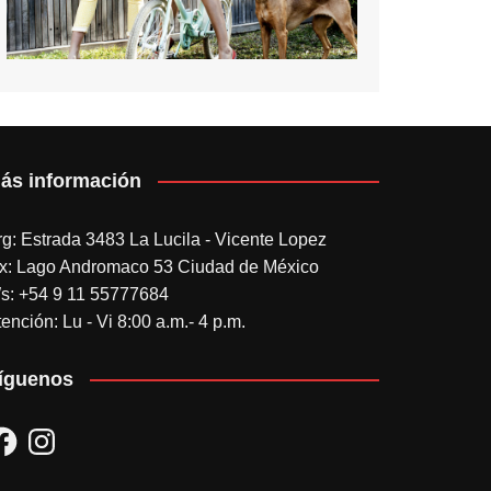
ás información
rg: Estrada 3483 La Lucila - Vicente Lopez
x: Lago Andromaco 53 Ciudad de México
s: +54 9 11 55777684
ención: Lu - Vi 8:00 a.m.- 4 p.m.
íguenos
acebook
Instagram