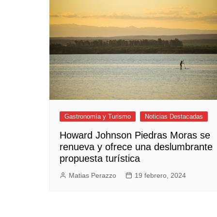
Empresas y Negocios
Automotos
Espectáculos
Trendy News
LifeStyle
Negocios
Gastronomía y Turismo
Noticias Destacadas
Howard Johnson Piedras Moras se
renueva y ofrece una deslumbrante
propuesta turística
Matias Perazzo
19 febrero, 2024