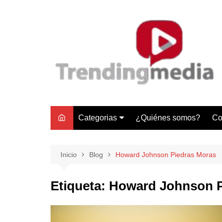
Saltar
al
contenido
Categorias
¿Quiénes somos?
Co
Tecnología
Negocios
Inicio
Blog
Howard Johnson Piedras Moras
Gastronomía y Turismo
Etiqueta:
Howard Johnson P
Lifestyle
Motores
Tecnología y Gadgets