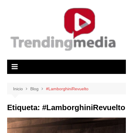
Saltar
al
contenido
Inicio
Blog
#LamborghiniRevuelto
Etiqueta:
#LamborghiniRevuelto