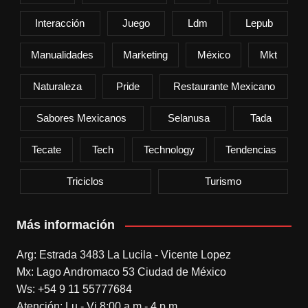
Interacción
Juego
Ldm
Lepub
Manualidades
Marketing
México
Mkt
Naturaleza
Pride
Restaurante Mexicano
Sabores Mexicanos
Selanusa
Tada
Tecate
Tech
Technology
Tendencias
Triciclos
Turismo
Más información
Arg: Estrada 3483 La Lucila - Vicente Lopez
Mx: Lago Andromaco 53 Ciudad de México
Ws: +54 9 11 55777684
Atención: Lu - Vi 8:00 a.m.- 4 p.m.