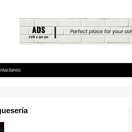
ntactanos
guesería