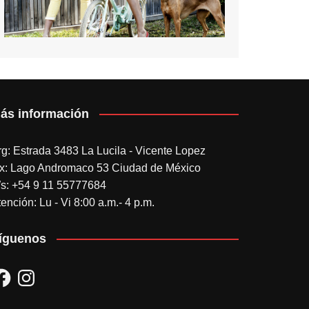
ás información
rg: Estrada 3483 La Lucila - Vicente Lopez
x: Lago Andromaco 53 Ciudad de México
s: +54 9 11 55777684
ención: Lu - Vi 8:00 a.m.- 4 p.m.
íguenos
acebook
Instagram