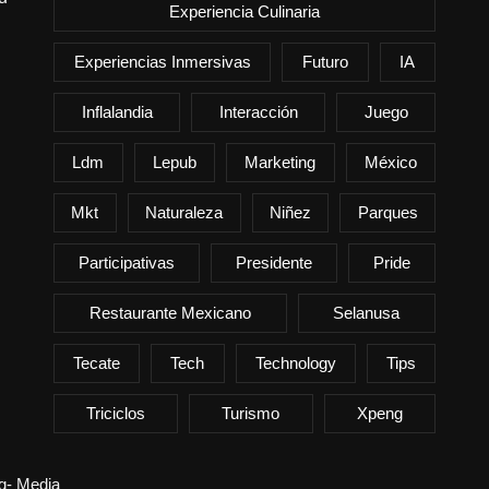
Experiencia Culinaria
Experiencias Inmersivas
Futuro
IA
Inflalandia
Interacción
Juego
Ldm
Lepub
Marketing
México
Mkt
Naturaleza
Niñez
Parques
Participativas
Presidente
Pride
Restaurante Mexicano
Selanusa
Tecate
Tech
Technology
Tips
Triciclos
Turismo
Xpeng
ng- Media