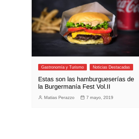
Empresas y Negocios
Automotos
Espectáculos
Trendy News
LifeStyle
Negocios
Gastronomía y Turismo
Noticias Destacadas
Estas son las hamburgueserías de
la Burgermanía Fest Vol.II
Matias Perazzo
7 mayo, 2019