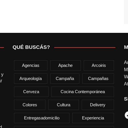
QUÉ BUSCÁS?
M
A
Agencias
Apache
Arcoiris
M
 y
W
Arqueología
Campaña
Campañas
r
At
Cerveza
Cocina Contemporánea
S
Colores
Cultura
Delivery
F
Entregasadomicilio
Experiencia
d