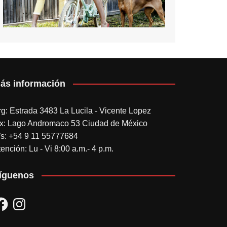
ás información
rg: Estrada 3483 La Lucila - Vicente Lopez
x: Lago Andromaco 53 Ciudad de México
s: +54 9 11 55777684
ención: Lu - Vi 8:00 a.m.- 4 p.m.
íguenos
acebook
Instagram