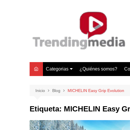
Saltar
al
contenido
Categorias
¿Quiénes somos?
Co
Tecnología
Negocios
Inicio
Blog
MICHELIN Easy Grip Evolution
Gastronomía y Turismo
Etiqueta:
MICHELIN Easy Gr
Lifestyle
Motores
Tecnología y Gadgets