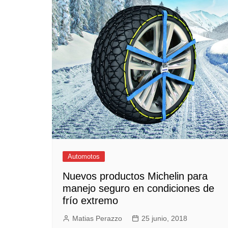
Empresas y Negocios
Automotos
Espectáculos
Trendy News
LifeStyle
Negocios
Automotos
Nuevos productos Michelin para
manejo seguro en condiciones de
frío extremo
Matias Perazzo
25 junio, 2018