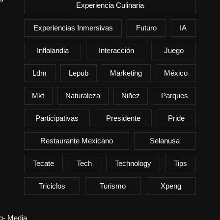
Experiencia Culinaria
Experiencias Inmersivas
Futuro
IA
Inflalandia
Interacción
Juego
Ldm
Lepub
Marketing
México
Mkt
Naturaleza
Niñez
Parques
Participativas
Presidente
Pride
Restaurante Mexicano
Selanusa
Tecate
Tech
Technology
Tips
Triciclos
Turismo
Xpeng
ng- Media