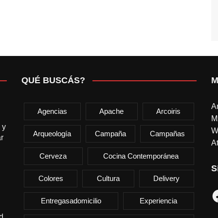
QUÉ BUSCÁS?
M
A
Agencias
Apache
Arcoiris
M
 y
W
Arqueología
Campaña
Campañas
r
At
Cerveza
Cocina Contemporánea
S
Colores
Cultura
Delivery
F
Entregasadomicilio
Experiencia
d