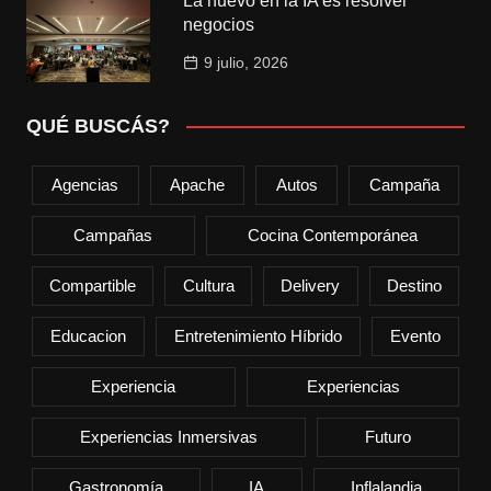
La nuevo en la IA es resolver
negocios
9 julio, 2026
QUÉ BUSCÁS?
Agencias
Apache
Autos
Campaña
Campañas
Cocina Contemporánea
Compartible
Cultura
Delivery
Destino
Educacion
Entretenimiento Híbrido
Evento
Experiencia
Experiencias
Experiencias Inmersivas
Futuro
Gastronomía
IA
Inflalandia