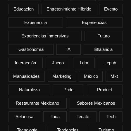
Educacion
Entretenimiento Híbrido
Evento
Experiencia
Experiencias
Experiencias Inmersivas
Futuro
Gastronomía
IA
Inflalandia
Interacción
Juego
Ldm
Lepub
Manualidades
Marketing
México
Mkt
Naturaleza
Pride
Product
Restaurante Mexicano
Sabores Mexicanos
Selanusa
Tada
Tecate
Tech
Tecnología
Tendencias
Turismo