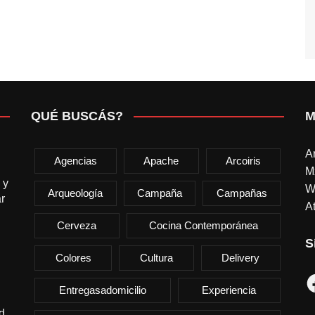
QUÉ BUSCÁS?
M
A
Agencias
Apache
Arcoiris
M
 y
W
Arqueología
Campaña
Campañas
r
At
Cerveza
Cocina Contemporánea
S
Colores
Cultura
Delivery
F
Entregasadomicilio
Experiencia
d