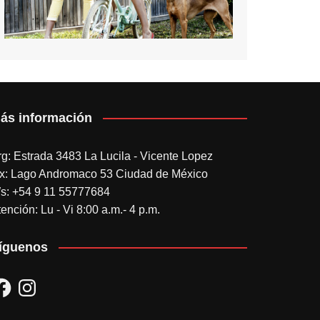
ás información
rg: Estrada 3483 La Lucila - Vicente Lopez
x: Lago Andromaco 53 Ciudad de México
s: +54 9 11 55777684
ención: Lu - Vi 8:00 a.m.- 4 p.m.
íguenos
acebook
Instagram