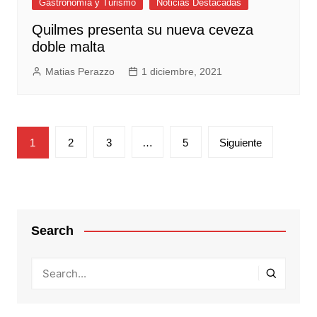
Gastronomía y Turismo
Noticias Destacadas
Quilmes presenta su nueva ceveza
doble malta
Matias Perazzo
1 diciembre, 2021
Paginación
1
2
3
…
5
Siguiente
de
entradas
Search