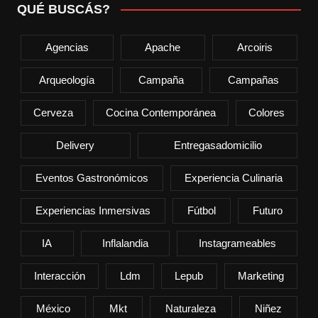
QUÉ BUSCÁS?
Agencias
Apache
Arcoiris
Arqueología
Campaña
Campañas
Cerveza
Cocina Contemporánea
Colores
Delivery
Entregasadomicilio
Eventos Gastronómicos
Experiencia Culinaria
Experiencias Inmersivas
Fútbol
Futuro
IA
Inflalandia
Instagrameables
Interacción
Ldm
Lepub
Marketing
México
Mkt
Naturaleza
Niñez