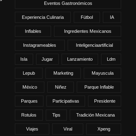
Eventos Gastronómicos
Experiencia Culinaria
Fútbol
IA
Inflables
Ingredientes Mexicanos
Instagrameables
Inteligenciaartificial
Isla
Jugar
Lanzamiento
Ldm
Lepub
Marketing
Mayuscula
México
Niñez
Parque Inflable
Parques
Participativas
Presidente
Rotulos
Tips
Tradición Mexicana
Viajes
Viral
Xpeng