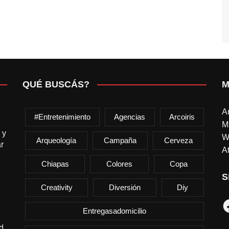
QUÉ BUSCÁS?
M
A
#entretenimiento
Agencias
Arcoiris
M
 y
W
Arqueología
Campaña
Cerveza
r
At
Chiapas
Colores
Copa
S
Creativity
Diversión
Diy
F
Entregasadomicilio
d