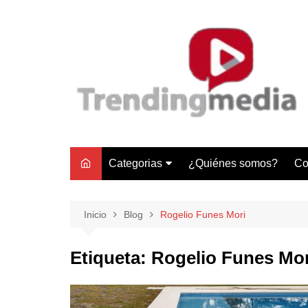
Saltar
al
contenido
Categorias
¿Quiénes somos?
Co
Tecnología
Negocios
Inicio
Blog
Rogelio Funes Mori
Gastronomía y Turismo
Etiqueta:
Rogelio Funes Mor
Lifestyle
Motores
Tecnología y Gadgets