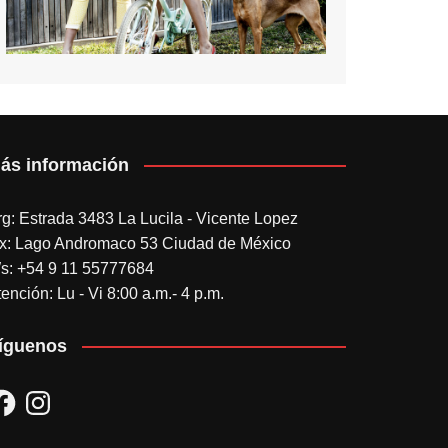
ás información
rg: Estrada 3483 La Lucila - Vicente Lopez
x: Lago Andromaco 53 Ciudad de México
s: +54 9 11 55777684
ención: Lu - Vi 8:00 a.m.- 4 p.m.
íguenos
acebook
Instagram