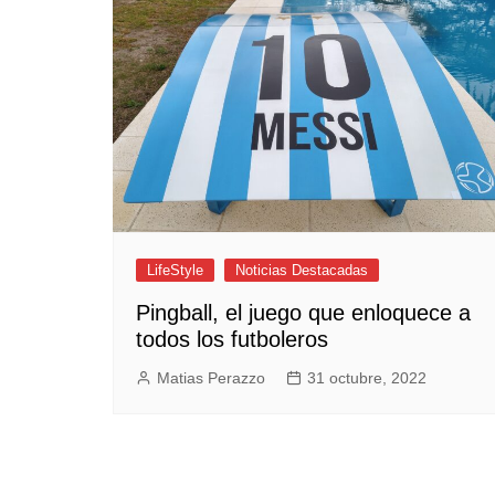
Empresas y Negocios
Automotos
Espectáculos
Trendy News
LifeStyle
Negocios
LifeStyle
Noticias Destacadas
Pingball, el juego que enloquece a
todos los futboleros
Matias Perazzo
31 octubre, 2022