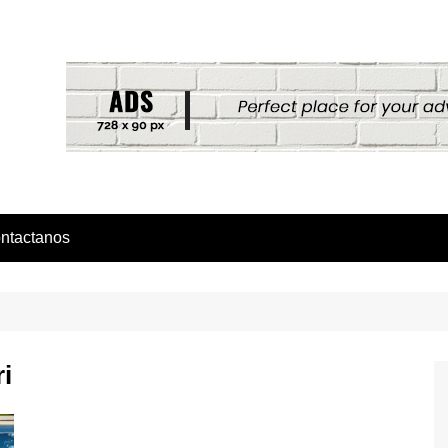
ntactanos
i