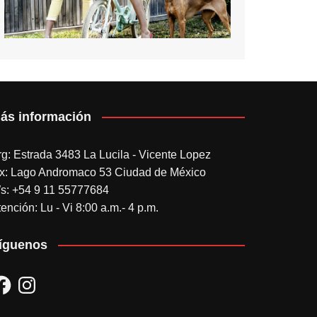
ás información
rg: Estrada 3483 La Lucila - Vicente Lopez
x: Lago Andromaco 53 Ciudad de México
s: +54 9 11 55777684
ención: Lu - Vi 8:00 a.m.- 4 p.m.
íguenos
acebook
Instagram