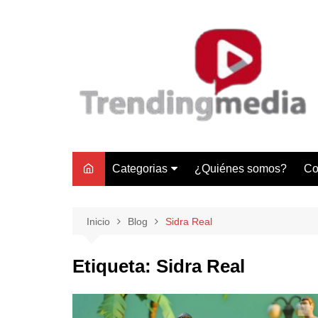
Saltar
al
contenido
Categorias
¿Quiénes somos?
Co
Tecnología
Negocios
Inicio
Blog
Sidra Real
Gastronomía y Turismo
Etiqueta:
Sidra Real
Lifestyle
Motores
Tecnología y Gadgets