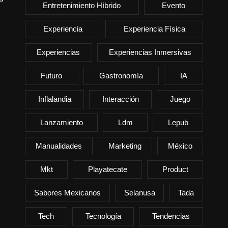
Entretenimiento Híbrido
Evento
Experiencia
Experiencia Física
Experiencias
Experiencias Inmersivas
Futuro
Gastronomía
IA
Inflalandia
Interacción
Juego
Lanzamiento
Ldm
Lepub
Manualidades
Marketing
México
Mkt
Playatecate
Product
Sabores Mexicanos
Selanusa
Tada
Tech
Tecnología
Tendencias