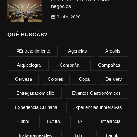
negocios
9 julio, 2026
QUÉ BUSCÁS?
#entretenimiento
Agencias
Arcoiris
Arqueología
Campaña
Campañas
Cerveza
Colores
Copa
Delivery
Entregasadomicilio
Eventos Gastronómicos
Experiencia Culinaria
Experiencias Inmersivas
Fútbol
Futuro
IA
Inflalandia
Instagrameables
Ldm
Lepub