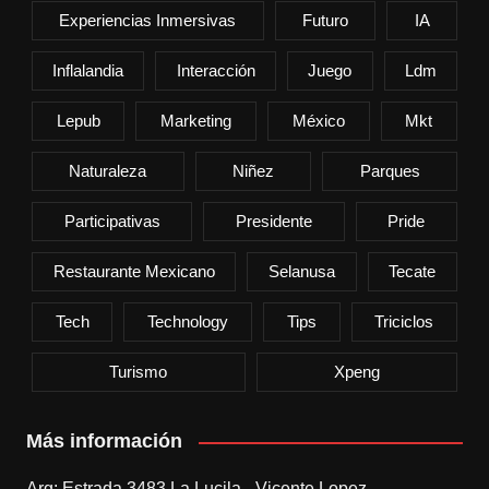
Experiencias Inmersivas
Futuro
IA
Inflalandia
Interacción
Juego
Ldm
Lepub
Marketing
México
Mkt
Naturaleza
Niñez
Parques
Participativas
Presidente
Pride
Restaurante Mexicano
Selanusa
Tecate
Tech
Technology
Tips
Triciclos
Turismo
Xpeng
Más información
Arg: Estrada 3483 La Lucila - Vicente Lopez