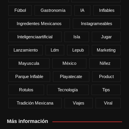
Fútbol
Gastronomía
IA
Inflables
Ingredientes Mexicanos
Instagrameables
Inteligenciaartificial
Isla
Jugar
Lanzamiento
Ldm
Lepub
Marketing
Mayuscula
México
Niñez
Parque Inflable
Playatecate
Product
Rotulos
Tecnología
Tips
Tradición Mexicana
Viajes
Viral
Más información