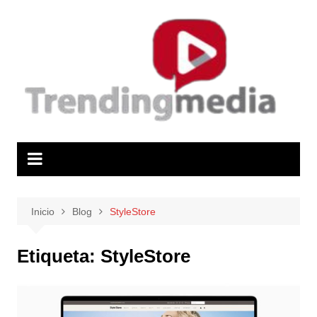
Saltar
al
contenido
Inicio
Blog
StyleStore
Etiqueta:
StyleStore