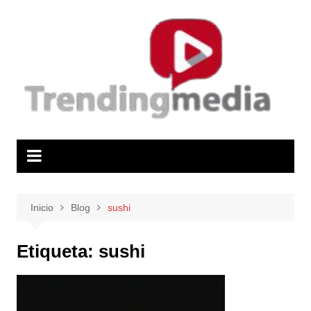
Saltar
al
contenido
Inicio
Blog
sushi
Etiqueta:
sushi