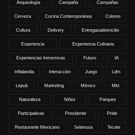
Arqueología
Campaña
Campañas
Cerveza
Cocina Contemporánea
Colores
Cultura
Delivery
Entregasadomicilio
Experiencia
Experiencia Culinaria
Experiencias Inmersivas
Futuro
IA
Inflalandia
Interacción
Juego
Ldm
Lepub
Marketing
México
Mkt
Naturaleza
Niñez
Parques
Participativas
Presidente
Pride
Restaurante Mexicano
Selanusa
Tecate