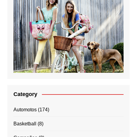
Category
Automotos
(174)
Basketball
(8)