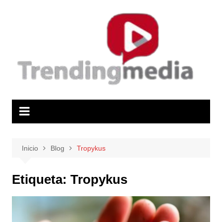
Saltar
al
contenido
Inicio
Blog
Tropykus
Etiqueta:
Tropykus