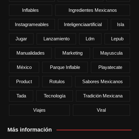
Inflables
Ingredientes Mexicanos
Instagrameables
Inteligenciaartificial
Isla
Jugar
Lanzamiento
Ldm
Lepub
Manualidades
Marketing
Mayuscula
México
Parque Inflable
Playatecate
Product
Rotulos
Sabores Mexicanos
Tada
Tecnología
Tradición Mexicana
Viajes
Viral
Más información