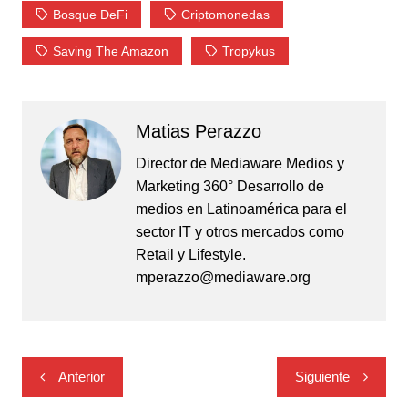
Bosque DeFi
Criptomonedas
Saving The Amazon
Tropykus
Matias Perazzo
Director de Mediaware Medios y
Marketing 360° Desarrollo de
medios en Latinoamérica para el
sector IT y otros mercados como
Retail y Lifestyle.
mperazzo@mediaware.org
Navegación
Anterior
Siguiente
de