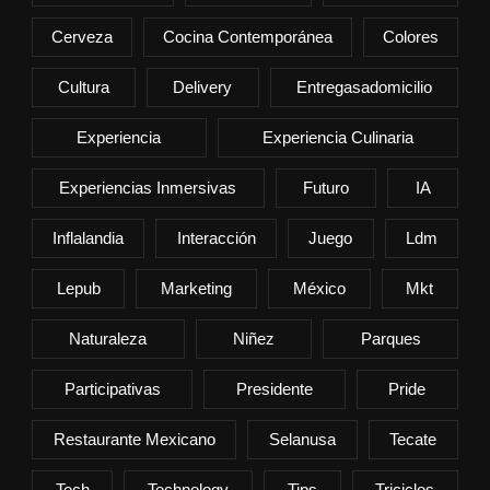
Cerveza
Cocina Contemporánea
Colores
Cultura
Delivery
Entregasadomicilio
Experiencia
Experiencia Culinaria
Experiencias Inmersivas
Futuro
IA
Inflalandia
Interacción
Juego
Ldm
Lepub
Marketing
México
Mkt
Naturaleza
Niñez
Parques
Participativas
Presidente
Pride
Restaurante Mexicano
Selanusa
Tecate
Tech
Technology
Tips
Triciclos