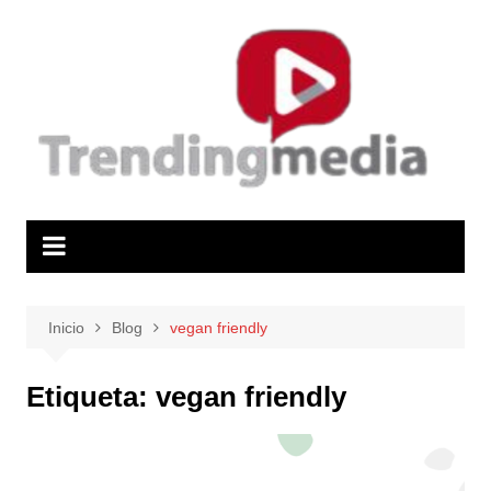
Saltar
al
contenido
Inicio
Blog
vegan friendly
Etiqueta:
vegan friendly