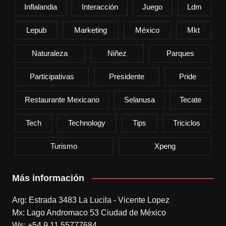
Inflalandia
Interacción
Juego
Ldm
Lepub
Marketing
México
Mkt
Naturaleza
Niñez
Parques
Participativas
Presidente
Pride
Restaurante Mexicano
Selanusa
Tecate
Tech
Technology
Tips
Triciclos
Turismo
Xpeng
Más información
Arg: Estrada 3483 La Lucila - Vicente Lopez
Mx: Lago Andromaco 53 Ciudad de México
Ws: +54 9 11 55777684