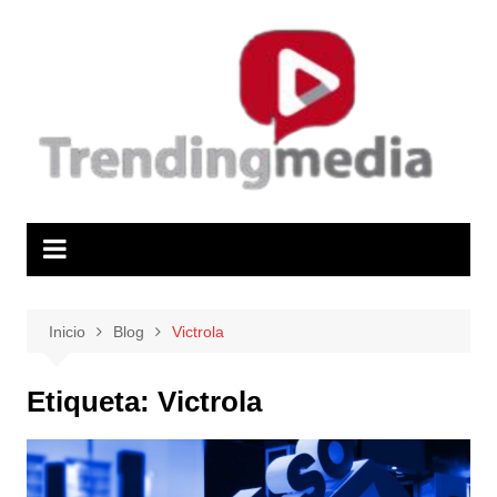
Saltar
al
contenido
Inicio
Blog
Victrola
Etiqueta:
Victrola